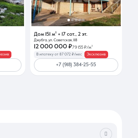
Дом
151 м²
+ 17 сот.
,
2 эт.
Джубга, ул. Советская, 118
12 000 000 ₽
79 155 ₽/м²
люзив
В ипотеку от 87 072 ₽/мес
Эксклюзив
+7 (918) 384-25-55