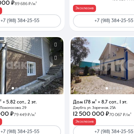
000 ₽
89 686 ₽/м²
Эксклюзив
+7 (918) 384-25-55
+7 (918) 384-25-55
²
+ 5.82 сот.
,
2 эт.
Дом
178 м²
+ 8.7 сот.
,
1 эт.
. Ломоносова, 29
Джубга, ул. Заречная, 25А
000 ₽
12 500 000 ₽
79 449 ₽/м²
70 067 ₽/м²
Эксклюзив
+7 (918) 384-25-55
+7 (918) 384-25-55