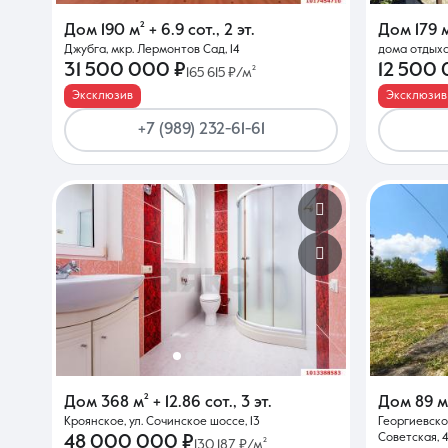
Дом
190 м²
+ 6.9 сот.
,
2 эт.
Дом
179 
Джубга, мкр. Лермонтов Сад, 14
дома отдыха
О компании
31 500 000 ₽
12 500
165 615 ₽/м²
Эксклюзив
Эксклюзив
+7 (989) 232-61-61
Дом
368 м²
+ 12.86 сот.
,
3 эт.
Дом
89 м
Кроянское, ул. Сочинское шоссе, 13
Георгиевско
Советская, 
48 000 000 ₽
130 187 ₽/м²