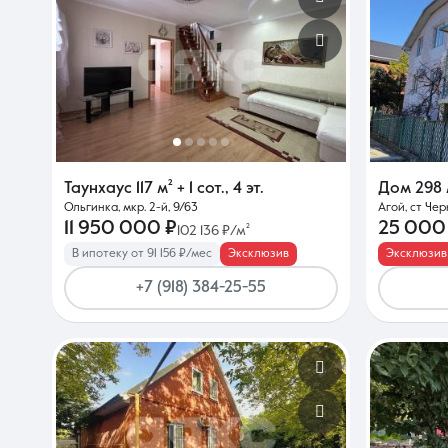
Таунхаус
117 м²
+ 1 сот.
,
4 эт.
Дом
298 
Ольгинка, мкр. 2-й, 9/63
Агой, ст Чер
11 950 000 ₽
25 000
102 136 ₽/м²
В ипотеку от 91 156 ₽/мес
Эксклюзив
Эксклюзив
+7 (918) 384-25-55