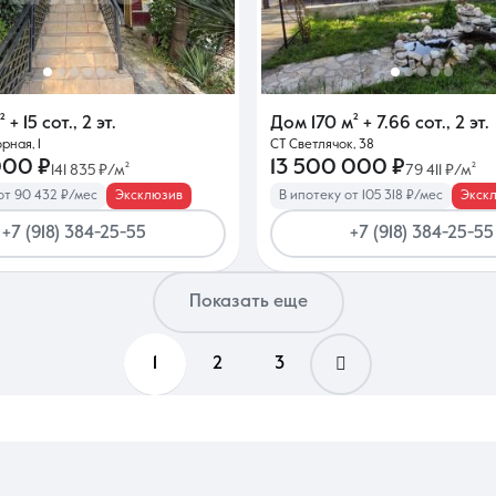
²
+ 15 сот.
,
2 эт.
Дом
170 м²
+ 7.66 сот.
,
2 эт.
рная, 1
СТ Светлячок, 38
000 ₽
13 500 000 ₽
141 835 ₽/м²
79 411 ₽/м²
от 90 432 ₽/мес
Эксклюзив
В ипотеку от 105 318 ₽/мес
Экск
+7 (918) 384-25-55
+7 (918) 384-25-55
Показать еще
1
2
3