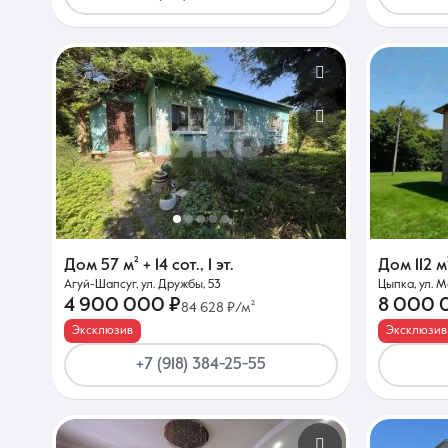
Дом
57 м²
+ 14 сот.
,
1 эт.
Дом
112 м
Агуй-Шапсуг, ул. Дружбы, 53
Цыпка, ул. 
4 900 000 ₽
8 000 
84 628 ₽/м²
Эксклюзив
Эксклюзив
+7 (918) 384-25-55