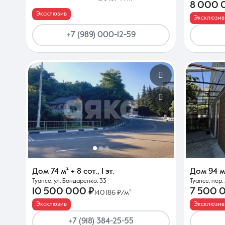
8 000 
Эксклюзив
Эксклюзив
+7 (989) 000-12-59
Дом
74 м²
+ 8 сот.
,
1 эт.
Дом
94 м
Туапсе, ул. Бондаренко, 33
Туапсе, пер
10 500 000 ₽
7 500 
140 186 ₽/м²
Эксклюзив
Эксклюзив
+7 (918) 384-25-55