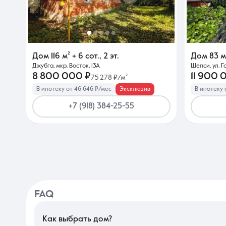
Дом
116 м²
+ 6 сот.
,
2 эт.
Дом
83 м
Джубга, мкр. Восток, 13А
Шепси, ул. Го
8 800 000 ₽
11 900 
75 278 ₽/м²
В ипотеку от 46 646 ₽/мес
Эксклюзив
В ипотеку 
+7 (918) 384-25-55
FAQ
Как выбрать дом?