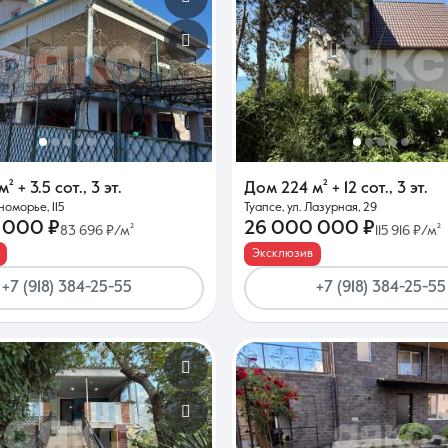
м²
+ 3.5 сот.
,
3 эт.
Дом
224 м²
+ 12 сот.
,
3 эт.
номорье, 115
Туапсе, ул. Лазурная, 29
 000 ₽
26 000 000 ₽
83 696 ₽/м²
115 916 ₽/м²
Эксклюзив
+7 (918) 384-25-55
+7 (918) 384-25-55