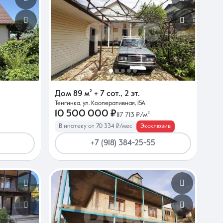
Дом
89 м²
+ 7 сот.
,
2 эт.
Тенгинка, ул. Кооперативная, 15А
10 500 000 ₽
117 713 ₽/м²
В ипотеку от 70 334 ₽/мес
Эксклюзив
+7 (918) 384-25-55