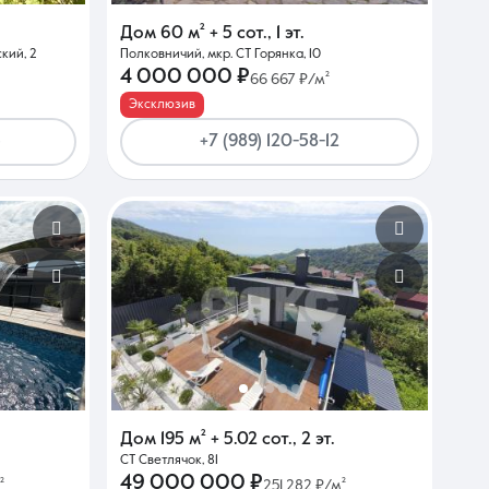
Дом
60 м²
+ 5 сот.
,
1 эт.
кий, 2
Полковничий, мкр. СТ Горянка, 10
4 000 000 ₽
66 667 ₽/м²
Эксклюзив
5
+7 (989) 120-58-12
Дом
195 м²
+ 5.02 сот.
,
2 эт.
СТ Светлячок, 81
49 000 000 ₽
²
251 282 ₽/м²