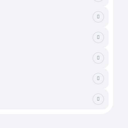
йоне. Убедитесь, что школа и социальные объекты находятся в
но учитывать розу ветров и близость к промышленным зонам или
летом. Важно проверить систему отопления: наличие сетевого
 отсутствует центральный водопровод. Также стоит проверить
ентрального водоснабжения и асфальтированной дороги перед
е стандартных трех. Дом с готовой отделкой и ландшафтным
верить категорию земель и вид разрешенного использования —
льным платежам. При покупке в данном сегменте недвижимости
и пропиской. Существует опасность столкнуться со скрытыми
 в электросетях в пиковый летний сезон. Тщательная проверка
о бассейна. В долгосрочной перспективе владение оказывается
ложением средств. Это позволяет пользоваться всеми плюсами