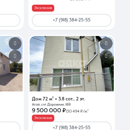
Эксклюзив
+7 (918) 384-25-55
Дом
72 м²
+ 3.8 сот.
,
2 эт.
Агой, счт Дорожник, 169
9 500 000 ₽
130 494 ₽/м²
Эксклюзив
+7 (918) 384-25-55