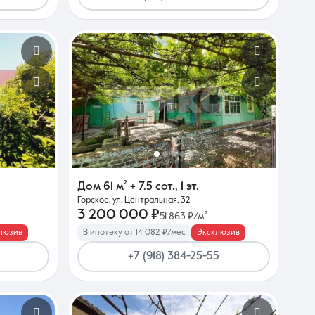
Дом
61 м²
+ 7.5 сот.
,
1 эт.
Горское, ул. Центральная, 32
3 200 000 ₽
51 863 ₽/м²
люзив
В ипотеку от 14 082 ₽/мес
Эксклюзив
+7 (918) 384-25-55