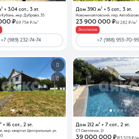
м²
+ 3.04 сот.
,
3 эт.
Дом
390 м²
+ 5 сот.
,
3 эт.
 Кубань, мкр. Дубрава, 35
Новомихайловский, пер. Автобазовс
Контакты
 000 ₽
23 900 000 ₽
69 754 ₽/м²
61 282 ₽/м²
Эксклюзив
+7 (989) 232-74-74
+7 (988) 955-70-9
8 (861) 297-00-00
Ежедневно с 08:30 до 20:00
²
+ 16 сот.
,
2 эт.
Дом
212 м²
+ 7 сот.
,
2 эт.
е, мкр. квартал Центральный, ул.
СТ Светлячок, 21
40
39 000 000 ₽
183 529 ₽/м