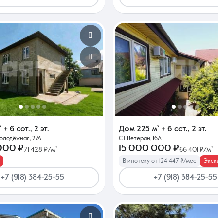
²
+ 6 сот.
,
2 эт.
Дом
225 м²
+ 6 сот.
,
2 эт.
Молодёжная, 27А
СТ Ветеран, 16А
000 ₽
15 000 000 ₽
71 428 ₽/м²
66 401 ₽/м²
В ипотеку от 124 447 ₽/мес
Экск
+7 (918) 384-25-55
+7 (918) 384-25-55