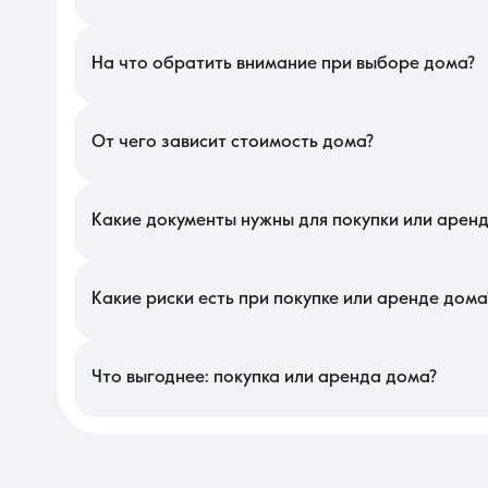
В Краснодаре подбор коттеджа стоит начать с оценки качеств
доступности, а не за несколько километров. Проверьте тип гр
шумным трассам, влияющим на экологическую обстановку.
На что обратить внимание при выборе дома?
При осмотре строения в этом сегменте оцените качество фун
газа значительно снижает расходы по сравнению с электриче
состояние кровли и наличие системы ливнестоков на участке.
От чего зависит стоимость дома?
Цена на локальном рынке формируется исходя из удаленност
фасадом существенно повышает стоимость. Также на прайс 
дизайном обойдется дороже вариантов в предчистовой отделк
Какие документы нужны для покупки или арен
Для оформления сделки обязательны выписки из ЕГРН на здан
они должны допускать жилое строительство. Также потребуют
убедитесь в наличии уведомления о соответствии параметров 
Какие риски есть при покупке или аренде дома
Основной риск связан с покупкой строения на землях, не п
дефектами конструкций или некачественным утеплением, что п
юридической чистоты участка поможет избежать судебных спор
Что выгоднее: покупка или аренда дома?
Приобретение собственной усадьбы — это инвестиция в незави
выгоднее из-за роста цен на землю. Аренда же целесообразн
частного сектора без обязательств по его капитальному ремон